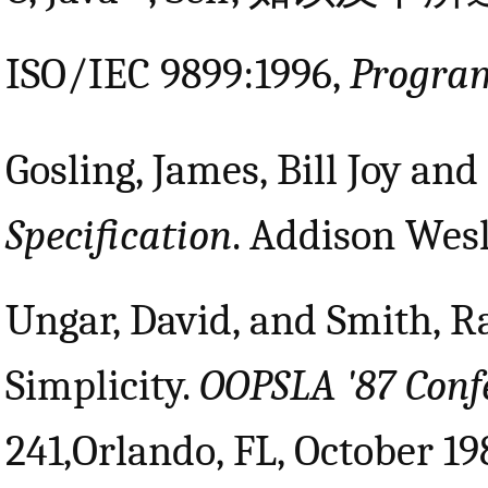
ISO/IEC 9899:1996,
Progra
Gosling, James, Bill Joy and
Specification
. Addison Wesl
Ungar, David, and Smith, Ra
Simplicity.
OOPSLA '87 Conf
241,Orlando, FL, October 19