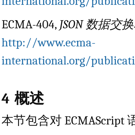
international.org/public
ECMA-404,
JSON 数据交
http://www.ecma-
international.org/public
4
概述
本节包含对 ECMAScri