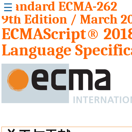
Standard ECMA-262
☰
9th Edition / March 2
ECMAScript® 201
Language Specific