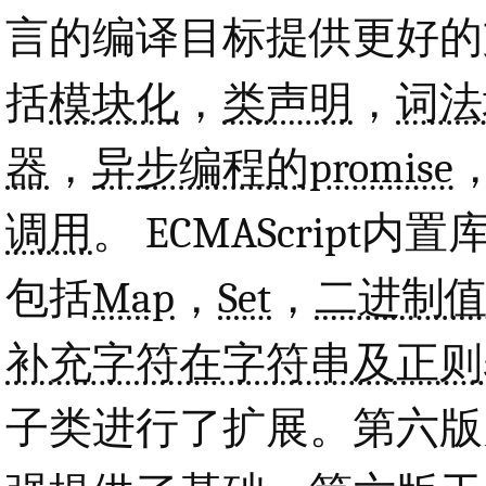
言的编译目标提供更好的
括
模块化
，
类声明
，
词法
器
，
异步编程的promise
调用
。 ECMAScrip
包括
Map
，
Set
，
二进制
补充字符在字符串及正则
子类进行了扩展。第六版